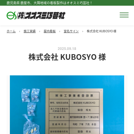
鹿児島県 鹿屋市、大隅地域の看板製作はオオスミ巧芸社！
ホーム
›
施工実績
›
屋内看板
›
室名サイン
›
株式会社 KUBOSYO 様
2025.09.18
株式会社 KUBOSYO 様