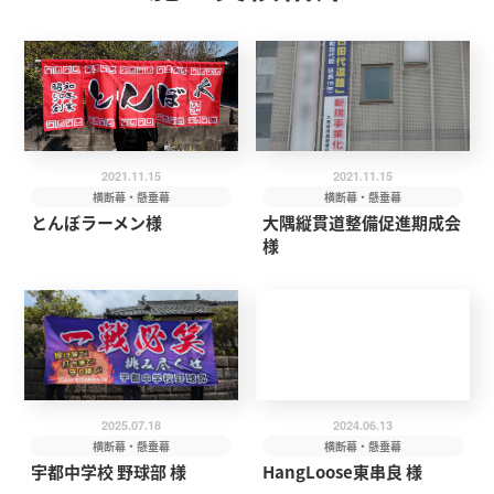
2021.11.15
2021.11.15
横断幕・懸垂幕
横断幕・懸垂幕
とんぼラーメン様
大隅縦貫道整備促進期成会
様
2025.07.18
2024.06.13
横断幕・懸垂幕
横断幕・懸垂幕
宇都中学校 野球部 様
HangLoose東串良 様