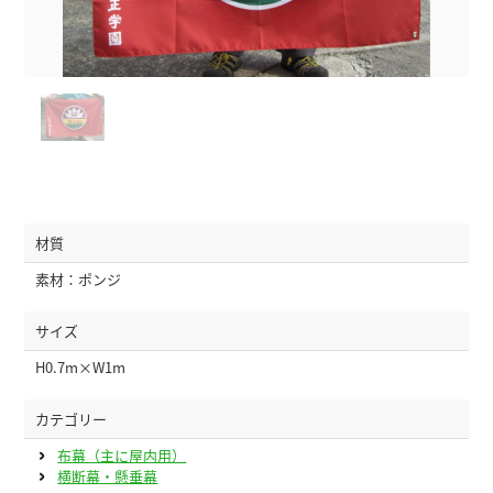
材質
素材：ポンジ
サイズ
H0.7m×W1m
カテゴリー
布幕（主に屋内用）
横断幕・懸垂幕