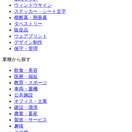
ウィンドウサイン
ステッカー・シート文字
横断幕・懸垂幕
タペストリー
販促品
ウェアプリント
デザイン制作
保守・管理
業種から探す
飲食・美容
医療・福祉
教育・スポーツ
車両・重機
公共施設
オフィス・士業
建設・環境
農業・畜産
製造・サービス
趣味