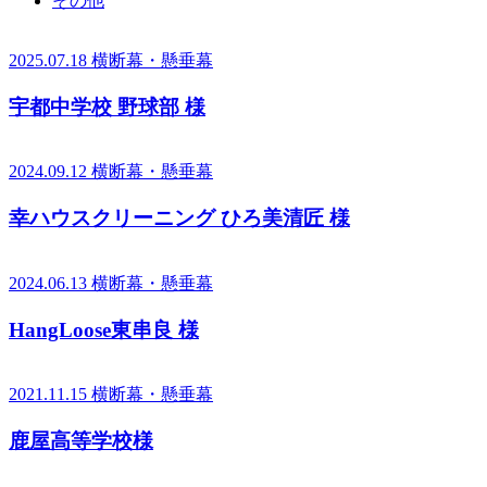
その他
2025.07.18
横断幕・懸垂幕
宇都中学校 野球部 様
2024.09.12
横断幕・懸垂幕
幸ハウスクリーニング ひろ美清匠 様
2024.06.13
横断幕・懸垂幕
HangLoose東串良 様
2021.11.15
横断幕・懸垂幕
鹿屋高等学校様