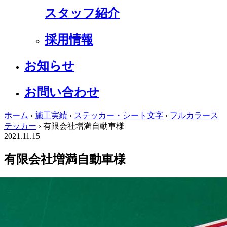
スタッフ紹介
採用情報
お知らせ
お問い合わせ
ホーム
›
施工実績
›
ステッカー・シート文字
›
フルカラース
テッカー
›
有限会社増満自動車様
2021.11.15
有限会社増満自動車様