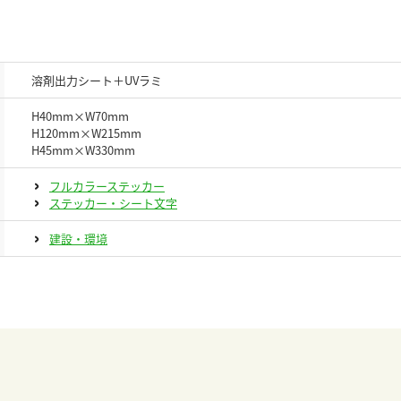
溶剤出力シート＋UVラミ
H40mm×W70mm
H120mm×W215mm
H45mm×W330mm
フルカラーステッカー
ステッカー・シート文字
建設・環境