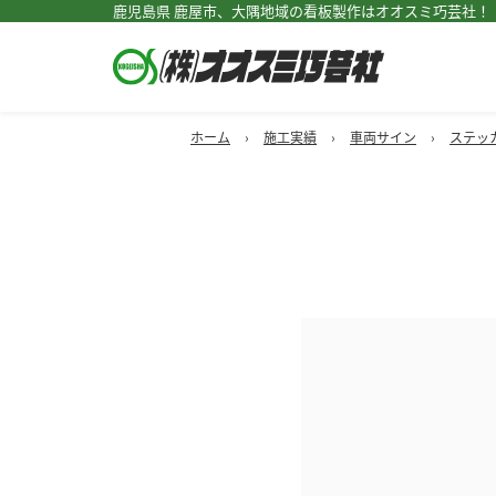
鹿児島県 鹿屋市、大隅地域の看板製作はオオスミ巧芸社！
ホーム
›
施工実績
›
車両サイン
›
ステッ