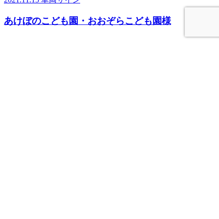
あけぼのこども園・おおぞらこども園様
2021.11.15
車両サイン
旭交通株式会社様
2021.11.15
車両サイン
浩建様
施工実績一覧を見る
鹿児島県屋外広告業 登録番号659号
株式会社オオスミ巧芸社
〒893-0014 鹿児島県鹿屋市寿4-4-33
TEL 0994-44-0234 / FAX 0994-44-0372
営業時間 09：00 ～ 17：30