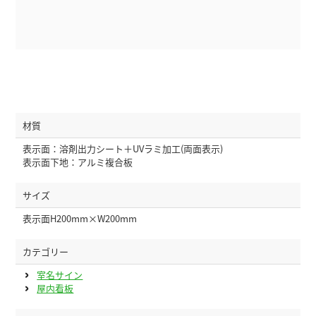
材質
表示面：溶剤出力シート＋UVラミ加工(両面表示)
表示面下地：アルミ複合板
サイズ
表示面H200mm×W200mm
カテゴリー
室名サイン
屋内看板