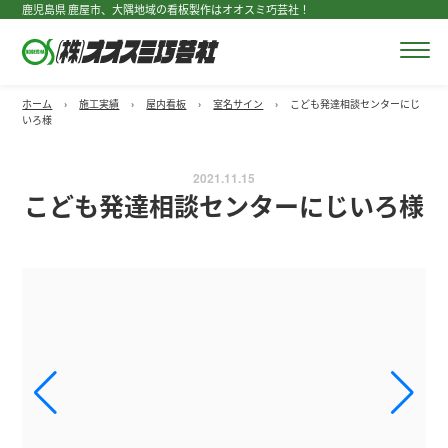
鹿児島県 鹿屋市、大隅地域の看板製作はオオスミ巧芸社！
ホーム
›
施工実績
›
屋内看板
›
室名サイン
›
こども発達相談センターにじ
いろ様
2021.11.15
こども発達相談センターにじいろ様