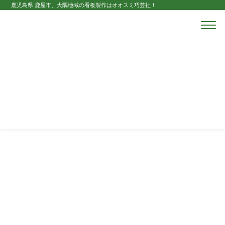
鹿児島県 鹿屋市、大隅地域の看板製作はオオスミ巧芸社！
ホーム
商品
タペストリー
タペストリー