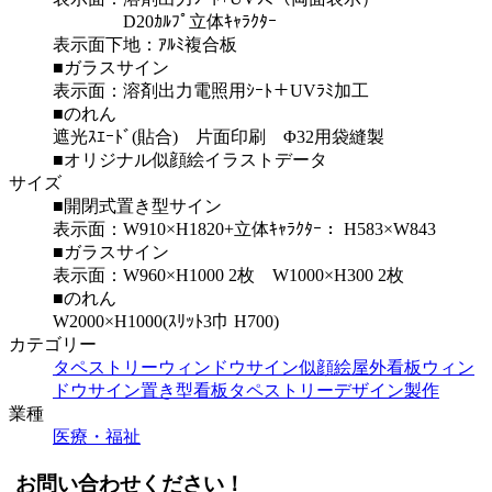
D20ｶﾙﾌﾟ立体ｷｬﾗｸﾀｰ
表示面下地：ｱﾙﾐ複合板
■ガラスサイン
表示面：溶剤出力電照用ｼｰﾄ＋UVﾗﾐ加工
■のれん
遮光ｽｴｰﾄﾞ(貼合) 片面印刷 Φ32用袋縫製
■オリジナル似顔絵イラストデータ
サイズ
■開閉式置き型サイン
表示面：W910×H1820+立体ｷｬﾗｸﾀｰ： H583×W843
■ガラスサイン
表示面：W960×H1000 2枚 W1000×H300 2枚
■のれん
W2000×H1000(ｽﾘｯﾄ3巾 H700)
カテゴリー
タペストリー
ウィンドウサイン
似顔絵
屋外看板
ウィン
ドウサイン
置き型看板
タペストリー
デザイン製作
業種
医療・福祉
お問い合わせください！