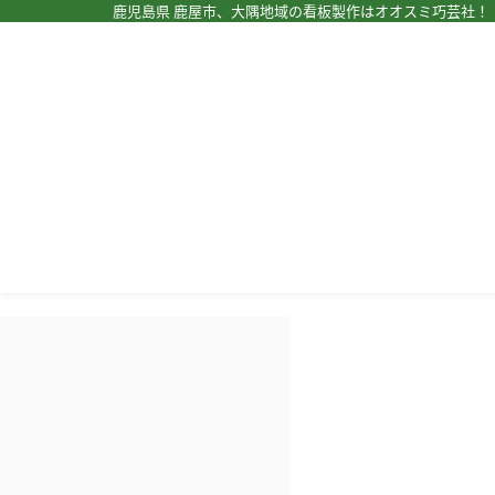
鹿児島県 鹿屋市、大隅地域の看板製作はオオスミ巧芸社！
ホーム
›
施工実績
›
販促品
›
ノベルティ