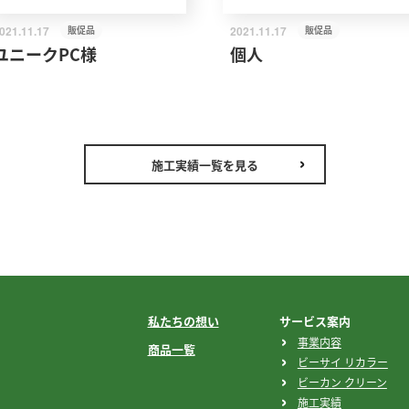
021.11.17
販促品
2021.11.17
販促品
ユニークPC様
個人
施工実績一覧を見る
私たちの想い
サービス案内
事業内容
商品一覧
ビーサイ リカラー
ビーカン クリーン
施工実績