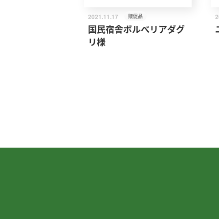
2021.11.17
販促品
2
国民宿舎ボルべリアダグ
リ様